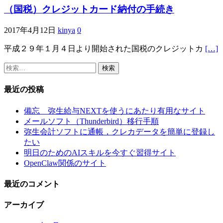
（国税）クレジットカード納付の手続き
2017年4月12日
kinya
0
平成２９年１月４日より開始された国税のクレジットカ
[…]
検
索:
最近の投稿
備忘 弥生給与NEXTを使うにあたり有用なサイト
メールソフト（Thunderbird）移行手順
弥生会計ソフトに通帳，クレカデータを簡単に登録し
たい
明日のためのAIスキルを今すぐ習得サイト
OpenClaw関係のサイト
最近のコメント
アーカイブ