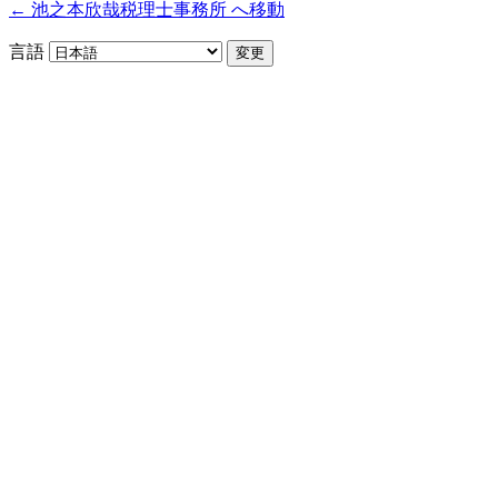
← 池之本欣哉税理士事務所 へ移動
言語