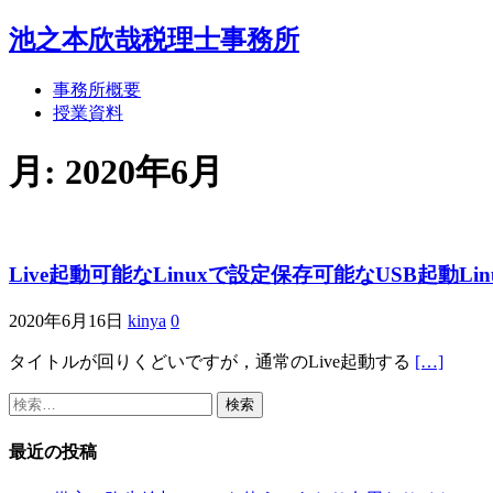
池之本欣哉税理士事務所
事務所概要
授業資料
月:
2020年6月
Live起動可能なLinuxで設定保存可能なUSB起動Li
2020年6月16日
kinya
0
タイトルが回りくどいですが，通常のLive起動する
[…]
検
索:
最近の投稿