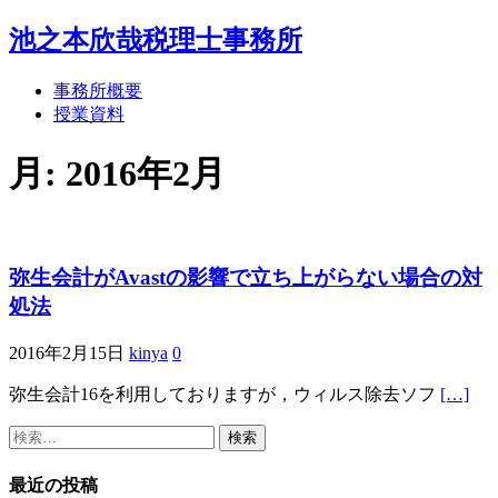
池之本欣哉税理士事務所
事務所概要
授業資料
月:
2016年2月
弥生会計がAvastの影響で立ち上がらない場合の対
処法
2016年2月15日
kinya
0
弥生会計16を利用しておりますが，ウィルス除去ソフ
[…]
検
索:
最近の投稿