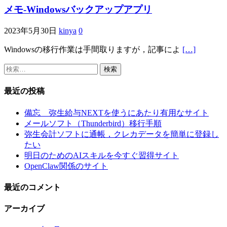
メモ-Windowsバックアップアプリ
2023年5月30日
kinya
0
Windowsの移行作業は手間取りますが，記事によ
[…]
検
索:
最近の投稿
備忘 弥生給与NEXTを使うにあたり有用なサイト
メールソフト（Thunderbird）移行手順
弥生会計ソフトに通帳，クレカデータを簡単に登録し
たい
明日のためのAIスキルを今すぐ習得サイト
OpenClaw関係のサイト
最近のコメント
アーカイブ