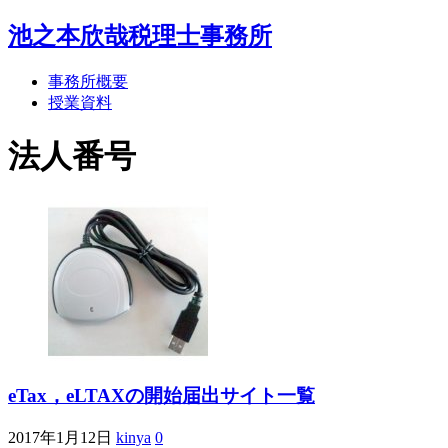
池之本欣哉税理士事務所
事務所概要
授業資料
法人番号
eTax，eLTAXの開始届出サイト一覧
2017年1月12日
kinya
0