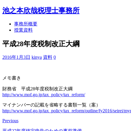
池之本欣哉税理士事務所
事務所概要
授業資料
平成28年度税制改正大綱
2016年1月3日
kinya
資料
0
メモ書き
財務省 平成28年度税制改正大綱
http://www.mof.go.jp/tax_policy/tax_reform/
マイナンバーの記載を省略する書類一覧（案）
http://www.mof.go.jp/tax_policy/tax_reform/outline/fy2016/seirei/m
Previous
平成27年度確定申告のための事前準備