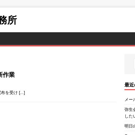
務所
新作業
最近
配布を受け
[…]
メール
弥生
した
明日