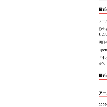
最近
メール
弥生
した
明日
Ope
「中
みて
最近
アー
202