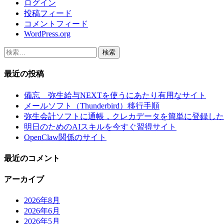
ログイン
投稿フィード
コメントフィード
WordPress.org
検
索:
最近の投稿
備忘 弥生給与NEXTを使うにあたり有用なサイト
メールソフト（Thunderbird）移行手順
弥生会計ソフトに通帳，クレカデータを簡単に登録した
明日のためのAIスキルを今すぐ習得サイト
OpenClaw関係のサイト
最近のコメント
アーカイブ
2026年8月
2026年6月
2026年5月