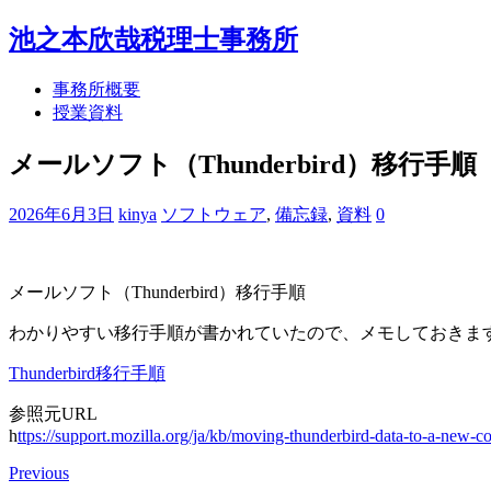
池之本欣哉税理士事務所
事務所概要
授業資料
メールソフト（Thunderbird）移行手順
2026年6月3日
kinya
ソフトウェア
,
備忘録
,
資料
0
メールソフト（Thunderbird）移行手順
わかりやすい移行手順が書かれていたので、メモしておきま
Thunderbird移行手順
参照元URL
h
ttps://support.mozilla.org/ja/kb/moving-thunderbird-data-to-a-new-c
Previous